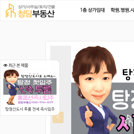
1층 상가임대
학원.병원.
최근 본 매물
탕정신도시 투룸 전세 즉시입주