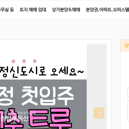
사무실 등
토지 매매 임대
상가분양&매매
분양권.아파트.오피스텔
담