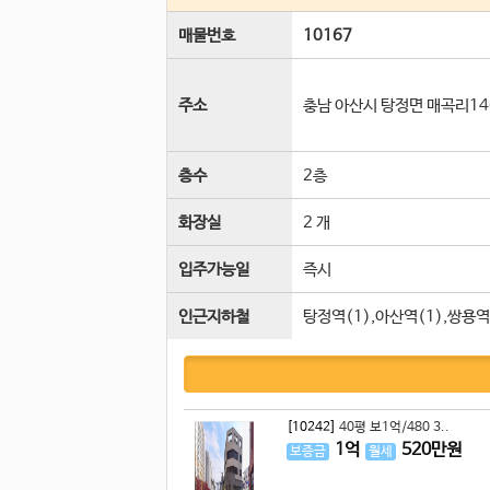
매물번호
10167
주소
충남 아산시 탕정면 매곡리14
층수
2층
화장실
2 개
입주가능일
즉시
인근지하철
탕정역(1),아산역(1),쌍용역
[10242]
40평 보1억/480 3..
1
억
520
만원
보증금
월세