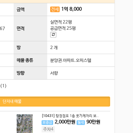
1
억
8,000
전세
금액
실면적
22평
공급면적
25평
67
면적
방
2 개
매물 종류
분양권.아파트.오피스텔
방향
서향
(1)
단지내 매물
[10431]
탕정점포 1층 옷가게자리 보..
2,000
만원
90
만원
보증금
월세
주차4