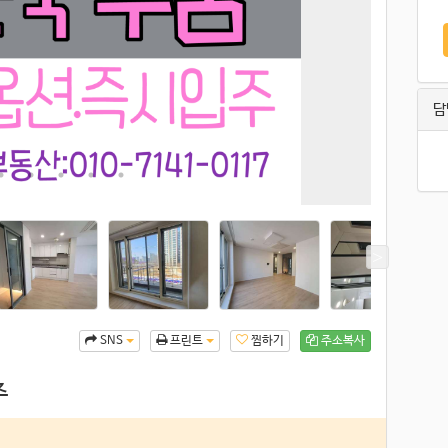
담
찜하기
주소복사
SNS
프린트
주