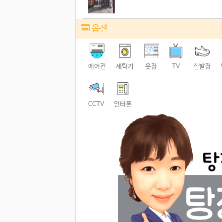
옵션
에어컨
세탁기
옷장
TV
신발장
CCTV
인터폰