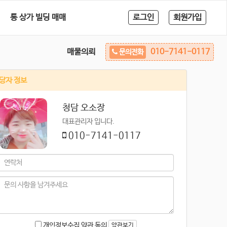
통 상가 빌딩 매매
로그인
회원가입
매물의뢰
010-7141-0117
문의전화
당자 정보
청담 오소장
대표관리자 입니다.
010-7141-0117
개인정보수집 약관 동의
약관보기