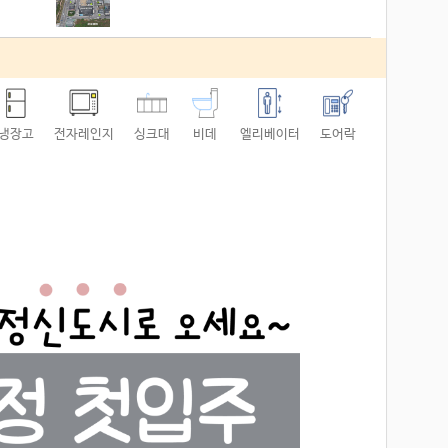
냉장고
전자레인지
싱크대
비데
엘리베이터
도어락