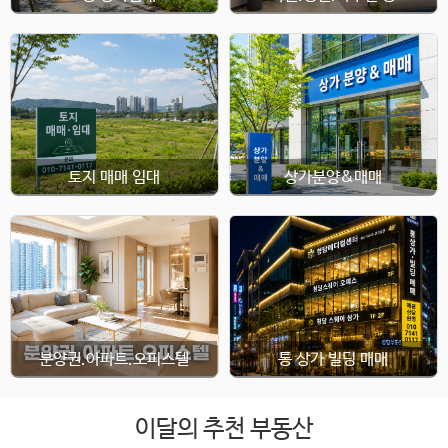
토지 매매 임대
상가분양&매매
분양권.아파트.오피스텔
통 상가 빌딩 매매
이달의 추천 부동산