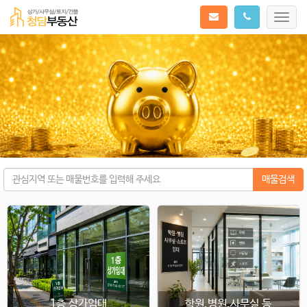
Toggl
navig
매물검색
1층 상가임대
학원.병원.사무실 등