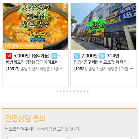
확인매물 2026-08-07
권
5,000
만
보
1
억
월
600
보
7,000
만
만
월
314
만
(협의가능)
배방세교리 탕정4공구 아파트바로 앞 세교중앙로 도로변 음식점 양도양수
탕정4공구 배방세교초앞 학원추천 2층
[10517]
충남 아산시 배방읍
|
1층 상가임대
[10521]
충남 아산시 배방읍
|
학원.병원.사무실 등
간편상담 문의
번호를 남겨주시면 신속히 답변 드리겠습니다.