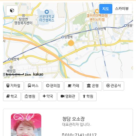
1km
지하철
버스
편의점
카페
은행
관공서
학교
병원
약국
영화관
학원
청담 오소장
대표관리자 입니다.
010-7141-0117