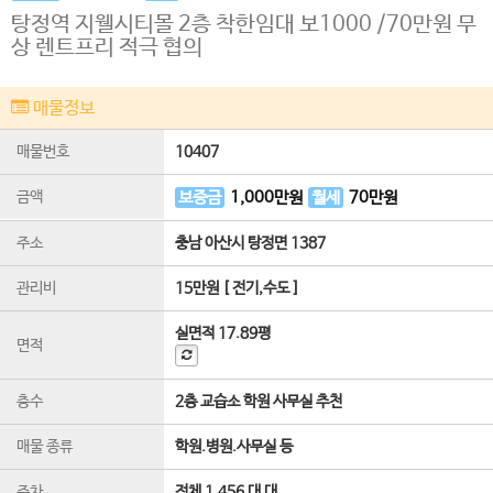
탕정역 지웰시티몰 2층 착한임대 보1000 /70만원 무
상 렌트프리 적극 협의
매물정보
매물번호
10407
금액
보증금
1,000
만원
월세
70
만원
주소
충남 아산시 탕정면 1387
관리비
15만원 [ 전기,수도 ]
실면적
17.89평
면적
층수
2층 교습소 학원 사무실 추천
매물 종류
학원.병원.사무실 등
주차
전체 1,456 대 대