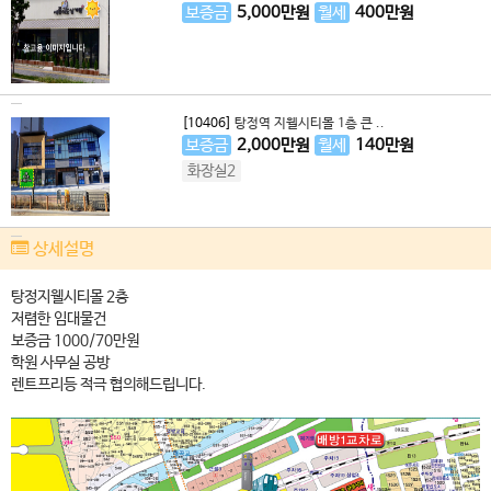
보증금
5,000
만원
월세
400
만원
[10406]
탕정역 지웰시티몰 1층 큰 ..
보증금
2,000
만원
월세
140
만원
화장실2
상세설명
탕정지웰시티몰 2층
저렴한 임대물건
보증금 1000/70만원
학원 사무실 공방
렌트프리등 적극 협의해드립니다.