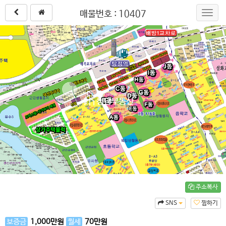
매물번호 : 10407
Toggl
navig
주소복사
SNS
찜하기
보증금
1,000
만원
월세
70
만원