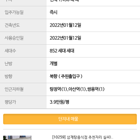
입주가능일
즉시
건축년도
2022년01월12일
사용승인일
2022년01월12일
세대수
852 세대 세대
난방
개별
방향
북향 ( 주된출입구 )
인근지하철
탕정역(1),아산역(1),쌍용역(1)
평당가
3.9만원/평
단지내 매물
[10259]
삼계탕음식점 추천자리 실40..