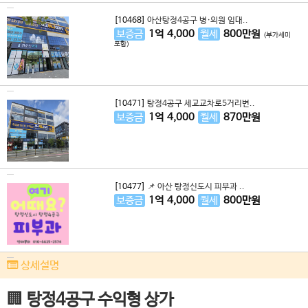
[10468]
아산탕정4공구 병·의원 임대..
보증금
1
억
4,000
월세
800
만원
(부가세미
포함)
[10471]
탕정4공구 세교교차로5거리변..
보증금
1
억
4,000
월세
870
만원
[10477]
📌 아산 탕정신도시 피부과 ..
보증금
1
억
4,000
월세
800
만원
상세설명
🏢
탕정4공구 수익형 상가