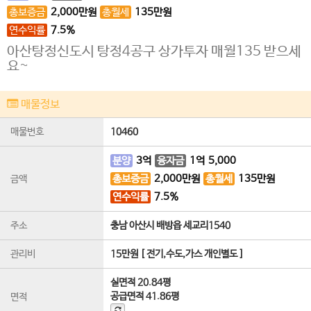
총보증금
2,000
만원
총월세
135
만원
연수익률
7.5%
아산탕정신도시 탕정4공구 상가투자 매월135 받으세
요~
매물정보
매물번호
10460
분양
3
억
융자금
1
억
5,000
총보증금
2,000
만원
총월세
135
만원
금액
연수익률
7.5%
주소
충남 아산시 배방읍 세교리1540
관리비
15만원 [ 전기,수도,가스 개인별도 ]
실면적
20.84평
공급면적
41.86평
면적