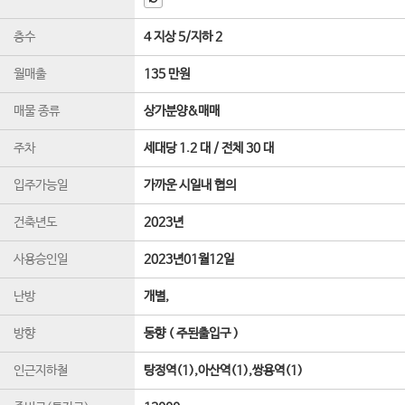
층수
4 지상 5
/
지하 2
월매출
135 만원
매물 종류
상가분양&매매
주차
세대당 1.2 대 / 전체 30 대
입주가능일
가까운 시일내 협의
건축년도
2023년
사용승인일
2023년01월12일
난방
개별,
방향
동향 ( 주된출입구 )
인근지하철
탕정역(1),아산역(1),쌍용역(1)