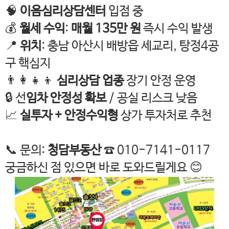
🧠
이음심리상담센터
입점 중
💰
월세 수익
:
매월 135만 원
즉시 수익 발생
📍
위치
: 충남 아산시 배방읍 세교리, 탕정4공
구 핵심지
👨‍👩‍👧‍👦
심리상담 업종
장기 안정 운영
🔒 선
임차 안정성 확보
/ 공실 리스크 낮음
📈
실투자 + 안정수익형
상가 투자처로 추천
📞 문의:
청담부동산
☎️ 010-7141-0117
궁금하신 점 있으면 바로 도와드릴게요 😊