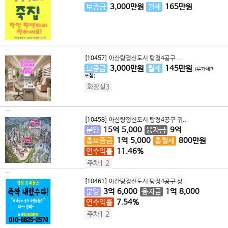
보증금
3,000
만원
월세
165
만원
[10457]
아산탕정신도시 탕정4공구 ..
보증금
3,000
만원
월세
145
만원
(부가세미
포함)
화장실3
[10458]
아산탕정신도시 탕정4공구 귀..
분양
15
억
5,000
융자금
9
억
총보증금
1
억
5,000
총월세
800
만원
연수익률
11.46%
주차1.2
[10461]
아산탕정신도시 탕정4공구 상..
분양
3
억
6,000
융자금
1
억
8,000
연수익률
7.54%
주차1.2