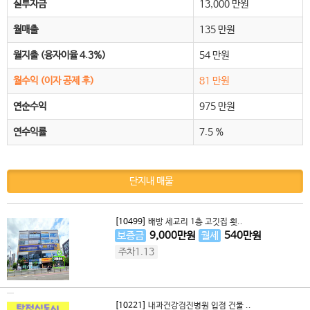
실투자금
13,000 만원
월매출
135 만원
월지출 (융자이율 4.3%)
54 만원
월수익 (이자 공제 후)
81 만원
연순수익
975 만원
연수익률
7.5 %
단지내 매물
[10499]
배방 세교리 1층 고깃집 횟..
보증금
9,000
만원
월세
540
만원
주차1.13
[10221]
내과건강검진병원 입점 건물 ..