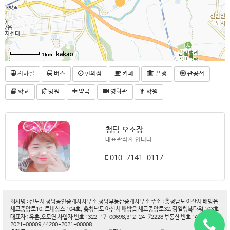
1km
지하철
버스
편의점
카페
은행
관공서
학교
병원
약국
영화관
학원
청담 오소장
대표관리자 입니다.
010-7141-0117
회사명 : 신도시 청담공인중개사사무소,청담부동산중개사무소 주소 : 충청남도 아산시 배방읍
세교중앙로10. 르네상스 104호, 충청남도 아산시 배방읍 세교중앙로32. 강일행복타워 103호
대표자 : 유훈,오모연 사업자 번호 : 322-17-00698,312-24-72228 부동산 번호 : 44200-
2021-00009,44200-2021-00008