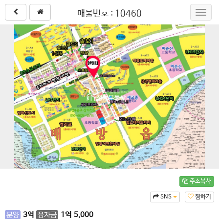
매물번호 : 10460
Toggl
navig
주소복사
SNS
찜하기
분양
3
억
융자금
1
억
5,000