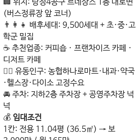
🏢 위치: 탕정4공구 르네상스 1층 대로변
(버스정류장 앞 코너)
👨‍👩‍👧 배후세대: 9,500세대 + 초·중·고
학군 밀집
☕ 추천업종: 커피숍 · 프랜차이즈 카페 ·
디저트 카페
🚶‍♂️ 유동인구: 농협하나로마트·내과·약국
·헬스장·다이소 고정수요
🚘 주차: 지하2층 주차장 + 공영주차장 넉
넉
💰
임대조건
1칸: 전용 11.04평 (36.5㎡) → 보