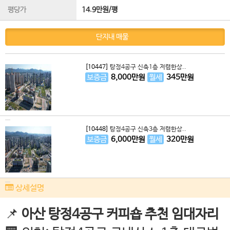
평당가
14.9만원/평
단지내 매물
[10447]
탕정4공구 신축1층 저렴한상..
보증금
8,000
만원
월세
345
만원
[10448]
탕정4공구 신축3층 저렴한상..
보증금
6,000
만원
월세
320
만원
상세설명
📌
아산 탕정4공구 커피숍 추천 임대자리