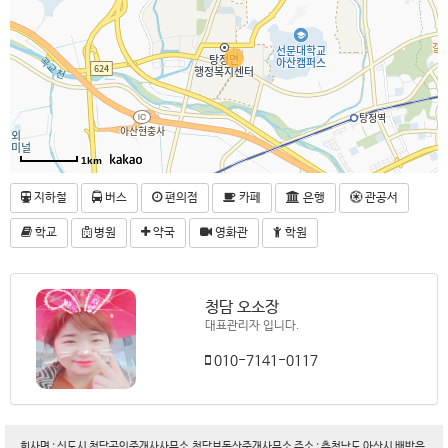
1km
지하철
버스
편의점
카페
은행
관공서
학교
병원
약국
영화관
학원
청담 오소장
대표관리자 입니다.
010-7141-0117
회사명 : 신도시 청담공인중개사사무소,청담부동산중개사무소 주소 : 충청남도 아산시 배방읍