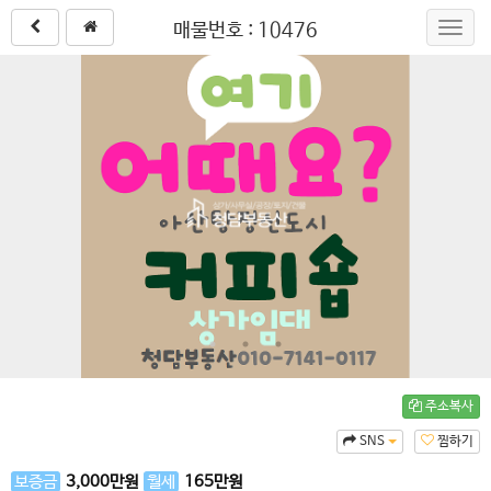
매물번호 : 10476
Toggl
navig
주소복사
SNS
찜하기
보증금
3,000
만원
월세
165
만원