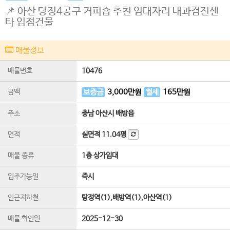
📌 아산 탕정4공구 커피숍 추천 임대자리 내과검진센
타 입점건물
매물정보
매물번호
10476
금액
보증금
3,000
만원
월세
165
만원
주소
충남 아산시 배방읍
면적
실면적
11.04평
매물 종류
1층 상가임대
입주가능일
즉시
인근지하철
탕정역(1),배방역(1),아산역(1)
매물 확인일
2025-12-30