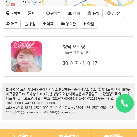
1km
지하철
버스
편의점
카페
은행
관공서
학교
병원
약국
영화관
학원
청담 오소장
대표관리자 입니다.
010-7141-0117
회사명 : 신도시 청담공인중개사사무소,청담부동산중개사무소 주소 : 충청남도 아산시 배방읍
세교중앙로10. 르네상스 104호, 충청남도 아산시 배방읍 세교중앙로32. 강일행복타워 103호
대표자 : 유훈,오모연 사업자 번호 : 322-17-00698,312-24-72228 부동산 번호 : 44200-
2021-00009,44200-2021-00008
휴대폰 : 010-6625-2574 ,010-7141-0117 팩스 : 0504-486-2574,0504-431-6188 이메
일 : hy821@naver.com , 5685588@naver.com
전화하기
문자하기
빠른문의