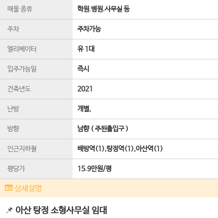
매물 종류
학원.병원.사무실 등
주차
주차가능
엘리베이터
유 1
대
입주가능일
즉시
건축년도
2021
난방
개별,
방향
남향 ( 주된출입구 )
인근지하철
배방역(1),탕정역(1),아산역(1)
평당가
15.9만원/평
상세설명
📌
아산 탕정 소형사무실 임대