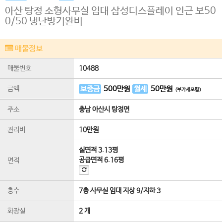
아산 탕정 소형사무실 임대 삼성디스플레이 인근 보50
0/50 냉난방기완비
매물정보
매물번호
10488
금액
보증금
500
만원
월세
50
만원
(부가세포함)
주소
충남 아산시 탕정면
관리비
10만원
실면적
3.13평
공급면적
6.16평
면적
층수
7층 사무실 임대 지상 9
/
지하 3
화장실
2 개