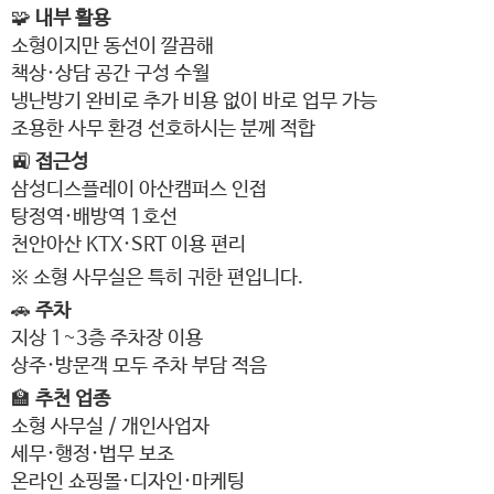
🧩
내부 활용
소형이지만 동선이 깔끔해
책상·상담 공간 구성 수월
냉난방기 완비로 추가 비용 없이 바로 업무 가능
조용한 사무 환경 선호하시는 분께 적합
🚉
접근성
삼성디스플레이 아산캠퍼스 인접
탕정역·배방역 1호선
천안아산 KTX·SRT 이용 편리
※ 소형 사무실은 특히 귀한 편입니다.
🚗
주차
지상 1~3층 주차장 이용
상주·방문객 모두 주차 부담 적음
🏫
추천 업종
소형 사무실 / 개인사업자
세무·행정·법무 보조
온라인 쇼핑몰·디자인·마케팅