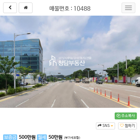
매물번호 : 10488
Toggl
navig
주소복사
SNS
찜하기
보증금
500
만원
월세
50
만원
(부가세포함)