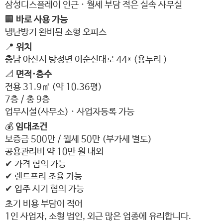
삼성디스플레이 인근 · 월세 부담 적은 실속 사무실
🏢
바로 사용 가능
냉난방기 완비된 소형 오피스
📍
위치
충남 아산시 탕정면 이순신대로 44* (용두리 )
📐
면적·층수
전용 31.9㎡ (약 10.36평)
7층 / 총 9층
업무시설(사무소) · 사업자등록 가능
💰
임대조건
보증금 500만 / 월세 50만 (부가세 별도)
공용관리비 약 10만 원 내외
✔ 가격 협의 가능
✔ 렌트프리 조율 가능
✔ 입주 시기 협의 가능
초기 비용 부담이 적어
1인 사업자, 소형 법인, 외근 많은 업종에 유리합니다.