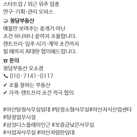
스타트업 / 외근 위주 업종
연구·기획·관리 오피스
🤝
청담부동산
매물만 보여주는 중개가 아닌
조건 하나하나 끝까지 조율합니다.
렌트프리·입주 시기·계약 조건까지
될 때까지 최대한 협의해드립니다.
☎
문의
청담부동산 오소장
📞 010-7141-0117
✔ 조율 잘하는 부동산
✔ 가격·렌트프리 조건 적극 협의
#아산탕정사무실임대 #탕정소형사무실#아산지식산업센타
#탕정업무시설
#삼성디스플레이인근 #보증금낮은사무실
#사업자사무실 #아산저렴한임대