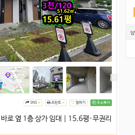
담
찜하기
주소복사
SNS
프린트
로 옆 1층 상가 임대｜15.6평·무권리