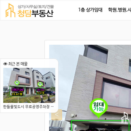
1층 상가임대
학원.병원.
최근 본 매물
한들물빛도시 무료공영주차장 바로 옆 1층 상가 임대｜15.6평·무권리·즉시입주