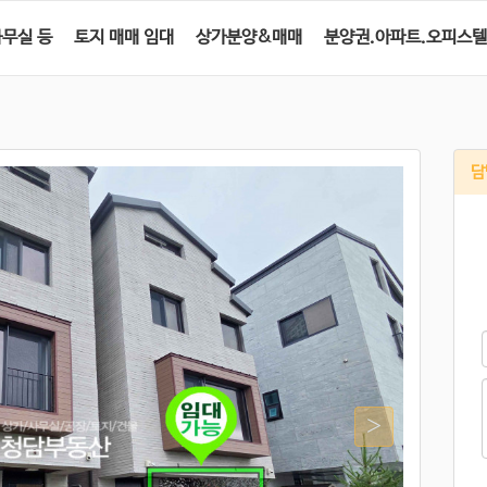
사무실 등
토지 매매 임대
상가분양&매매
분양권.아파트.오피스텔
담