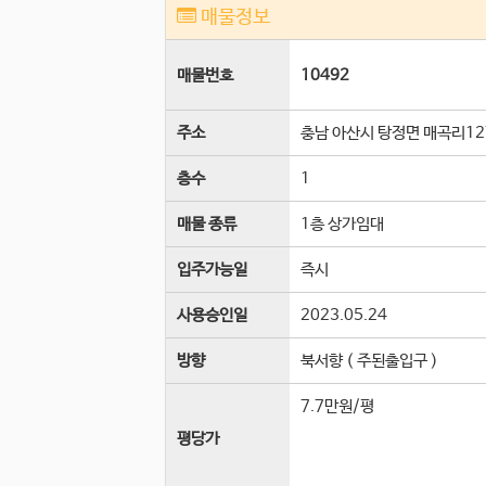
매물정보
매물번호
10492
주소
충남 아산시 탕정면 매곡리12
층수
1
매물 종류
1층 상가임대
입주가능일
즉시
사용승인일
2023.05.24
방향
북서향 ( 주된출입구 )
7.7만원/평
평당가