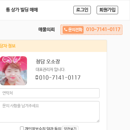
통 상가 빌딩 매매
로그인
회원가입
매물의뢰
010-7141-0117
문의전화
당자 정보
청담 오소장
대표관리자 입니다.
010-7141-0117
개인정보수집 약관 동의
약관보기