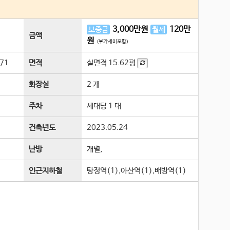
3,000
만원
120
만
보증금
월세
금액
원
(부가세미포함)
71
면적
실면적
15.62평
화장실
2 개
주차
세대당 1 대
건축년도
2023.05.24
난방
개별,
인근지하철
탕정역(1),아산역(1),배방역(1)