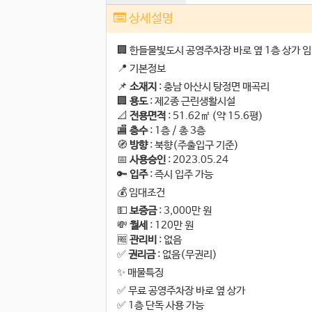
상세설명
🏢 한들물빛도시 공영주차장 바로 옆 1층 상가 
📍 기본정보
📌
소재지
: 충남 아산시 탕정면 매곡리
🏢
용도
: 제2종 근린생활시설
📐
전용면적
: 51.62㎡ (약 15.6평)
🏬
층수
: 1층 / 총 3층
🧭
방향
: 북향(주출입구 기준)
📅
사용승인
: 2023.05.24
🔑
입주
: 즉시 입주 가능
💰 임대조건
💵
보증금
: 3,000만 원
💸
월세
: 120만 원
🆓
관리비
: 없음
✅
권리금
: 없음(무권리)
✨ 매물특징
✅ 무료 공영주차장 바로 옆 상가
✅ 1층 단독 사용 가능