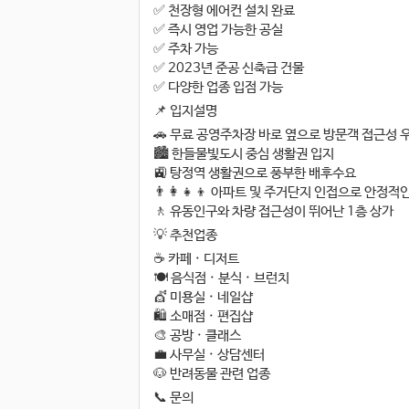
✅ 천장형 에어컨 설치 완료
✅ 즉시 영업 가능한 공실
✅ 주차 가능
✅ 2023년 준공 신축급 건물
✅ 다양한 업종 입점 가능
📌 입지설명
🚗 무료 공영주차장 바로 옆으로 방문객 접근성 
🏙️ 한들물빛도시 중심 생활권 입지
🚉 탕정역 생활권으로 풍부한 배후수요
👨‍👩‍👧‍👦 아파트 및 주거단지 인접으로 안정
🚶 유동인구와 차량 접근성이 뛰어난 1층 상가
💡 추천업종
☕ 카페 · 디저트
🍽️ 음식점 · 분식 · 브런치
💇 미용실 · 네일샵
🛍️ 소매점 · 편집샵
🎨 공방 · 클래스
💼 사무실 · 상담센터
🐶 반려동물 관련 업종
📞 문의