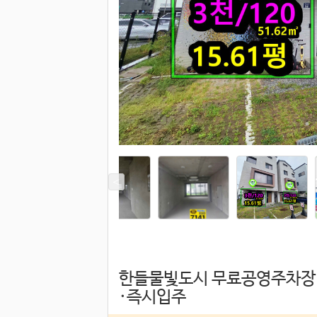
한들물빛도시 무료공영주차장 바
·즉시입주