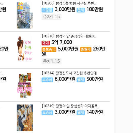
..
[10306]
탕정 5층 학원 사무실 추천..
만원
3,000
만원
180
만원
보증금
월세
주차1.15
[10310]
탕정역 앞 중심상가 매월26..
5
억
7,000
매매
20
만
5,000
만원
260
만
총보증금
총월세
원
주차1.15
..
[10314]
탕정신도시 고깃집 추천임대
만원
6,000
만원
500
만원
보증금
월세
.
[10319]
탕정역 앞 중심상가 먹자골목..
3,000
만원
140
만원
보증금
월세