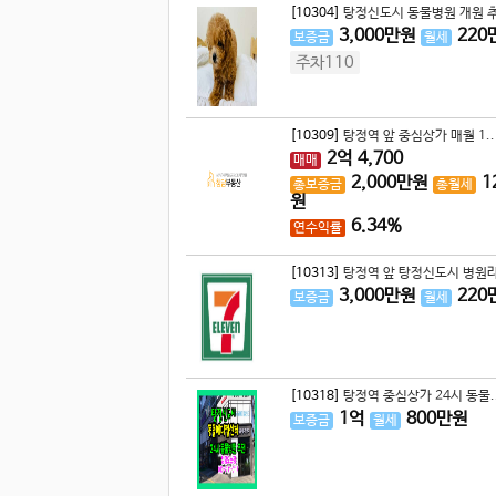
[10304]
탕정신도시 동물병원 개원 추
3,000
만원
220
보증금
월세
주차110
[10309]
탕정역 앞 중심상가 매월 1..
2
억
4,700
매매
2,000
만원
1
총보증금
총월세
원
6.34%
연수익률
[10313]
탕정역 앞 탕정신도시 병원라
3,000
만원
220
보증금
월세
[10318]
탕정역 중심상가 24시 동물.
1
억
800
만원
보증금
월세