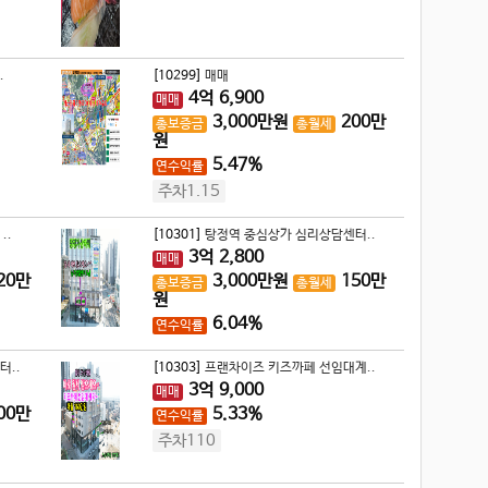
.
[10299]
매매
4
억
6,900
매매
3,000
만원
200
만
총보증금
총월세
원
5.47%
연수익률
주차1.15
..
[10301]
탕정역 중심상가 심리상담센터..
3
억
2,800
매매
20
만
3,000
만원
150
만
총보증금
총월세
원
6.04%
연수익률
터..
[10303]
프랜차이즈 키즈까페 선임대계..
3
억
9,000
매매
00
만
5.33%
연수익률
주차110