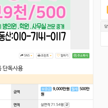
담
찜하기
주소복사
SNS
프린트
통 단독사용
9,000
만원
500
만
보증금
월세
금액
원
실면적
71.54평
면적