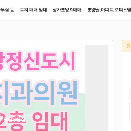
사무실 등
토지 매매 임대
상가분양&매매
분양권.아파트.오피스텔
담