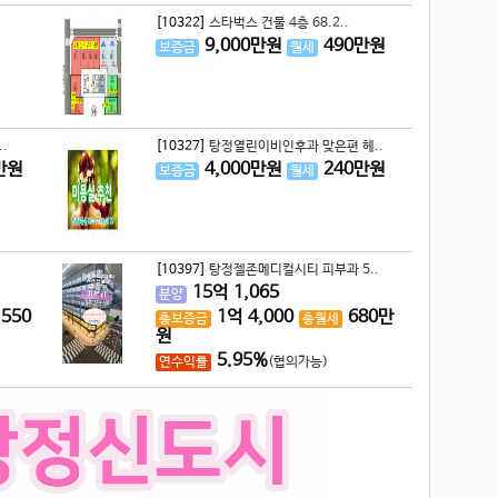
[10322]
스타벅스 건물 4층 68.2..
9,000
만원
490
만원
보증금
월세
.
[10327]
탕정열린이비인후과 맞은편 헤..
만원
4,000
만원
240
만원
보증금
월세
[10397]
탕정젤존메디컬시티 피부과 5..
15
억
1,065
분양
,550
1
억
4,000
680
만
총보증금
총월세
원
5.95%
연수익률
(협의가능)