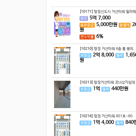
[10171]
탕정신도시 거산타워 필라테
5
억
7,000
분양
5,000
만원
2
총보증금
총월세
원
6%
연수익률
[10210]
탕정 거산타워 6층 통 병의..
2
억
8,000
1,65
보증금
월세
원
[10213]
탕정거산타워 코너상가임대 
1
억
440
만원
보증금
월세
[10216]
탕정 거산타워 601호~60..
1
억
4,000
840
보증금
월세