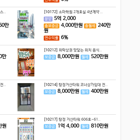
연수익률
스..
[10172]
소마학원 2개호실 4년계약 ..
5
억
2,000
분양
60
만
4,000
만원
240
만
총보증금
총월세
원
6%
연수익률
[10212]
위락상권 맞닿는 위치 음식..
0
만
8,000
만원
520
만원
보증금
월세
전..
[10214]
탕정거산타워 코너상가임대 전..
8,000
만원
400
만원
보증금
월세
[10217]
탕정 거산타워 606호~61..
만원
1
억
4,000
810
만원
보증금
월세