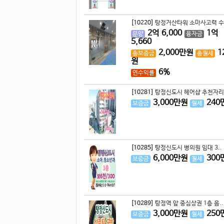
[10220]
탕정거산타워 소마사고력 수
2
억
6,000
1
억
분양
융자금
5,660
2,000
만원
1
총보증금
총월세
원
6%
연수익률
[10281]
탕정신도시 헤어샵 추천자리 
3,000
만원
240
보증금
월세
[10285]
탕정신도시 병의원 임대 3..
6,000
만원
300
보증금
월세
[10289]
탕정역 앞 중심상권 1층 음..
3,000
만원
250
보증금
월세