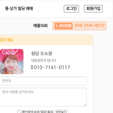
통 상가 빌딩 매매
로그인
회원가입
매물의뢰
010-7141-0117
문의전화
당자 정보
청담 오소장
대표관리자 입니다.
010-7141-0117
개인정보수집 약관 동의
약관보기