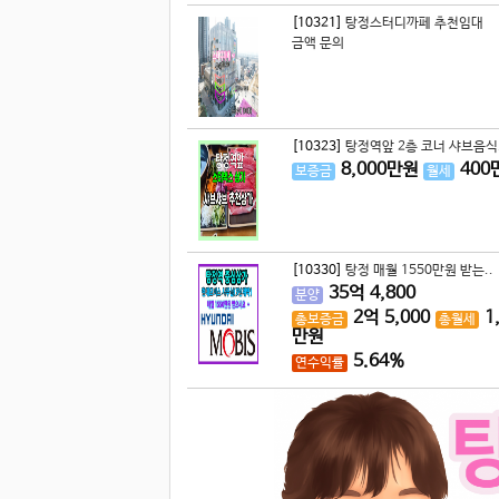
[10321]
탕정스터디까페 추천임대
금액 문의
[10323]
탕정역앞 2층 코너 샤브음식.
8,000
만원
400
보증금
월세
[10330]
탕정 매월 1550만원 받는..
35
억
4,800
분양
2
억
5,000
1
총보증금
총월세
만원
5.64%
연수익률