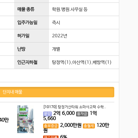
매물 종류
학원.병원.사무실 등
입주가능일
즉시
허가일
2022년
난방
개별
인근지하철
탕정역(1),아산역(1),배방역(1)
단지내 매물
[10170]
탕정거산타워 소마사고력 수학..
2
억
6,000
1
억
분양
융자금
5,660
40
만
2,000
만원
120
만
총보증금
총월세
원
6%