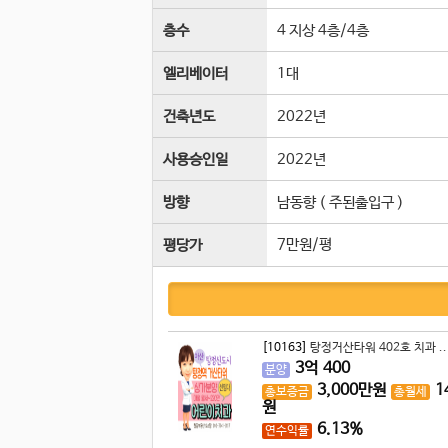
층수
4 지상 4층
/
4
층
엘리베이터
1
대
건축년도
2022년
사용승인일
2022년
방향
남동향 ( 주된출입구 )
7만원/평
평당가
[10163]
탕정거산타워 402호 치과 ..
3
억
400
분양
3,000
만원
1
총보증금
총월세
원
6.13%
연수익률