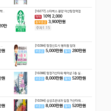
학..
[10277]
스타벅스 분양 아산탕정역점
10
억
2,000
매매
3,900
만원
총보증금
20
만
주차1.15
..
[10284]
탕정신도시 병의원 임대
만원
5,000
만원
280
만원
보증금
월세
[10288]
탕정거산타워 헤어샵 2층 실..
만원
8,000
만원
520
만원
보증금
월세
[10294]
삼성조은내과 입점 거산타워 ..
만원
8,000
만원
520
만원
보증금
월세