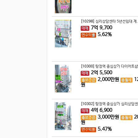
[10298]
심리상담센타 5년선임대 계.
7
억
9,700
매매
5.62%
연수익률
[10300]
탕정역 중심상가 다이어트샵 
2
억
5,500
매매
2,000
만원
1
총보증금
총월세
원
[10302]
탕정역 중심상가 심리상담센
4
억
6,900
매매
3,000
만원
2
총보증금
총월세
원
5.47%
연수익률