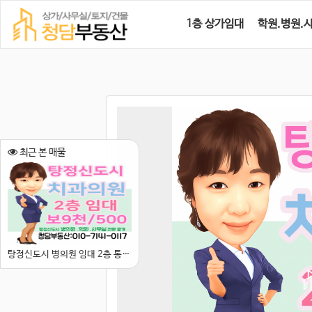
1층 상가임대
학원.병원.
최근 본 매물
탕정신도시 병의원 임대 2층 통 단독사용