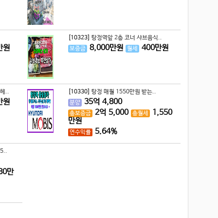
[10323]
탕정역앞 2층 코너 샤브음식..
만원
8,000
만원
400
만원
보증금
월세
헤..
[10330]
탕정 매월 1550만원 받는..
만원
35
억
4,800
분양
2
억
5,000
1,550
총보증금
총월세
만원
5.64%
연수익률
..
80
만