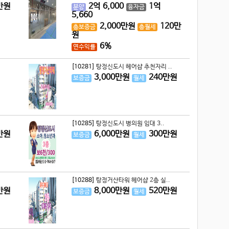
만원
2
억
6,000
1
억
분양
융자금
5,660
2,000
만원
120
만
총보증금
총월세
원
6%
연수익률
[10281]
탕정신도시 헤어샵 추천자리 ..
3,000
만원
240
만원
보증금
월세
[10285]
탕정신도시 병의원 임대 3..
만원
6,000
만원
300
만원
보증금
월세
[10288]
탕정거산타워 헤어샵 2층 실..
만원
8,000
만원
520
만원
보증금
월세