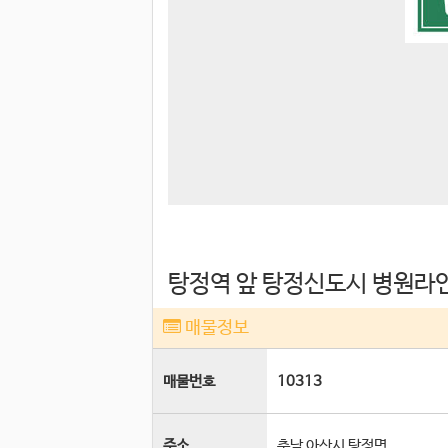
탕정역 앞 탕정신도시 병원라
매물정보
매물번호
10313
주소
충남 아산시 탕정면