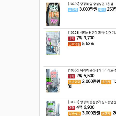
[10289]
탕정역 앞 중심상권 1층 음..
3,000
만원
250
보증금
월세
[10298]
심리상담센타 5년선임대 계.
7
억
9,700
매매
5.62%
연수익률
[10300]
탕정역 중심상가 다이어트샵 
2
억
5,500
매매
2,000
만원
1
총보증금
총월세
원
[10302]
탕정역 중심상가 심리상담센
4
억
6,900
매매
3,000
만원
2
총보증금
총월세