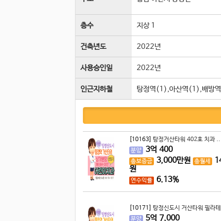
층수
지상 1
건축년도
2022년
사용승인일
2022년
인근지하철
탕정역(1),아산역(1),배방역
[10163]
탕정거산타워 402호 치과 ..
3
억
400
분양
3,000
만원
1
총보증금
총월세
원
6.13%
연수익률
[10171]
탕정신도시 거산타워 필라테
5
억
7,000
분양