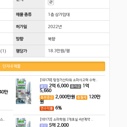
매물 종류
1층 상가임대
허가일
2022년
방향
북향
18.3만원/평
(1)
평당가
단지내 매물
[10170]
탕정거산타워 소마사고력 수학..
2
억
6,000
1
억
분양
융자금
5,660
40
만
2,000
만원
120
만
총보증금
총월세
원
6%
연수익률
스..
[10172]
소마학원 2개호실 4년계약 ..
5
억
2,000
분양