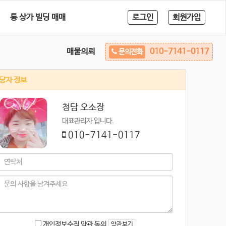
통 상가 빌딩 매매
로그인
회원가입
매물의뢰
010-7141-0117
문의전화
당자 정보
청담 오소장
대표관리자 입니다.
010-7141-0117
개인정보수집 약관 동의
약관보기