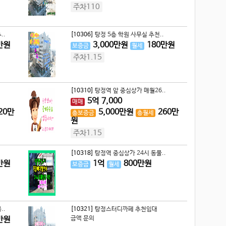
주차110
..
[10306]
탕정 5층 학원 사무실 추천..
만원
3,000
만원
180
만원
보증금
월세
주차1.15
[10310]
탕정역 앞 중심상가 매월26..
5
억
7,000
매매
20
만
5,000
만원
260
만
총보증금
총월세
원
주차1.15
[10318]
탕정역 중심상가 24시 동물..
만원
1
억
800
만원
보증금
월세
..
[10321]
탕정스터디까페 추천임대
만원
금액 문의