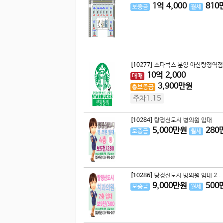
1
억
4,000
810
보증금
월세
[10277]
스타벅스 분양 아산탕정역점
10
억
2,000
매매
3,900
만원
총보증금
주차1.15
[10284]
탕정신도시 병의원 임대
5,000
만원
280
보증금
월세
[10286]
탕정신도시 병의원 임대 2..
9,000
만원
500
보증금
월세