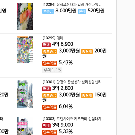
[10294]
삼성조은내과 입점 거산타워 ..
만원
8,000
만원
520
만원
보증금
월세
.
[10299]
매매
4
억
6,900
매매
3,000
만원
200
만
총보증금
총월세
원
5.47%
연수익률
주차1.15
..
[10301]
탕정역 중심상가 심리상담센터..
3
억
2,800
매매
20
만
3,000
만원
150
만
총보증금
총월세
원
6.04%
연수익률
터..
[10303]
프랜차이즈 키즈까페 선임대계..
3
억
9,000
매매
00
만
5.33%
연수익률