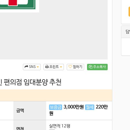
담
찜하기
주소복사
SNS
프린트
인 편의점 임대분양 추천
3,000
만원
220
만
보증금
월세
금액
원
실면적
12평
면적