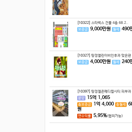
[10322]
스타벅스 건물 4층 68.2..
9,000
만원
490
보증금
월세
[10327]
탕정열린이비인후과 맞은편 
4,000
만원
240
보증금
월세
[10397]
탕정젤존메디컬시티 피부과 5
15
억
1,065
분양
1
억
4,000
6
총보증금
총월세
원
5.95%
연수익률
(협의가능)