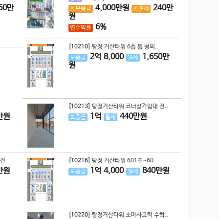
60
만
4,000
만원
240
만
총보증금
총월세
원
6%
연수익률
[10210]
탕정 거산타워 6층 통 병의..
2
억
8,000
1,650
만
보증금
월세
원
[10213]
탕정거산타워 코너상가임대 전..
만원
1
억
440
만원
보증금
월세
전..
[10216]
탕정 거산타워 601호~60..
만원
1
억
4,000
840
만원
보증금
월세
[10220]
탕정거산타워 소마사고력 수학..