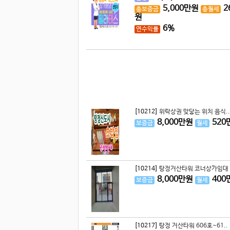
5,000
만원
2
총보증금
총월세
원
6%
연수익률
[10212]
위락상권 맞닿는 위치 음식..
8,000
만원
520
보증금
월세
[10214]
탕정거산타워 코너상가임대 
8,000
만원
400
보증금
월세
[10217]
탕정 거산타워 606호~61..