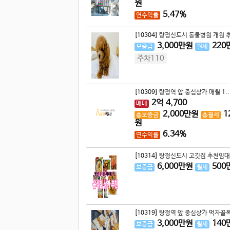
원
5.47%
연수익률
[10304]
탕정신도시 동물병원 개원 추
3,000
만원
220
보증금
월세
주차110
[10309]
탕정역 앞 중심상가 매월 1..
2
억
4,700
매매
2,000
만원
1
총보증금
총월세
원
6.34%
연수익률
[10314]
탕정신도시 고깃집 추천임대
6,000
만원
500
보증금
월세
[10319]
탕정역 앞 중심상가 먹자골목
3,000
만원
140
보증금
월세