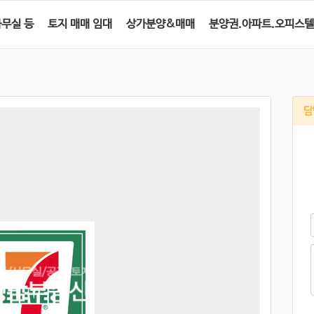
사무실 등
토지 매매 임대
상가분양&매매
분양권.아파트.오피스텔
담