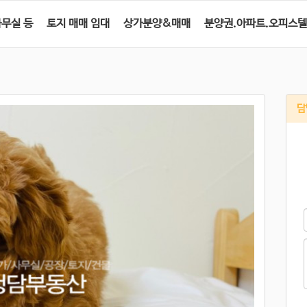
사무실 등
토지 매매 임대
상가분양&매매
분양권.아파트.오피스텔
담