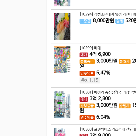
[10294]
삼성조은내과 입점 거산타워 
8,000
만원
520
보증금
월세
[10299]
매매
4
억
6,900
매매
3,000
만원
2
총보증금
총월세
원
5.47%
연수익률
주차1.15
[10301]
탕정역 중심상가 심리상담센
3
억
2,800
매매
3,000
만원
1
총보증금
총월세
원
6.04%
연수익률
[10303]
프랜차이즈 키즈까페 선임대
3
억
9,000