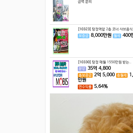
금액 문의
[10323]
탕정역앞 2층 코너 샤브음식.
8,000
만원
400
보증금
월세
[10330]
탕정 매월 1550만원 받는..
35
억
4,800
분양
2
억
5,000
1
총보증금
총월세
만원
5.64%
연수익률