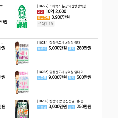
학..
[10277]
스타벅스 분양 아산탕정역점
10
억
2,000
매매
3,900
만원
총보증금
20
만
주차1.15
..
[10284]
탕정신도시 병의원 임대
만원
5,000
만원
280
만원
보증금
월세
[10286]
탕정신도시 병의원 임대 2..
만원
9,000
만원
500
만원
보증금
월세
.
[10289]
탕정역 앞 중심상권 1층 음..
만원
3,000
만원
250
만원
보증금
월세