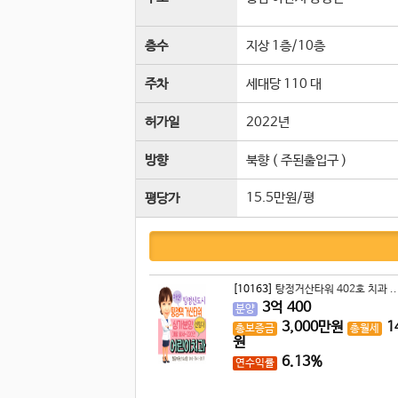
층수
지상 1층
/
10
층
주차
세대당 110 대
허가일
2022년
방향
북향 ( 주된출입구 )
15.5만원/평
평당가
[10163]
탕정거산타워 402호 치과 ..
3
억
400
분양
3,000
만원
1
총보증금
총월세
원
6.13%
연수익률