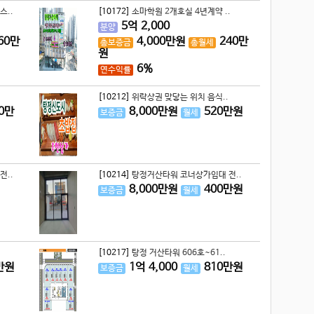
스..
[10172]
소마학원 2개호실 4년계약 ..
5
억
2,000
분양
60
만
4,000
만원
240
만
총보증금
총월세
원
6%
연수익률
[10212]
위락상권 맞닿는 위치 음식..
0
만
8,000
만원
520
만원
보증금
월세
전..
[10214]
탕정거산타워 코너상가임대 전..
8,000
만원
400
만원
보증금
월세
[10217]
탕정 거산타워 606호~61..
만원
1
억
4,000
810
만원
보증금
월세