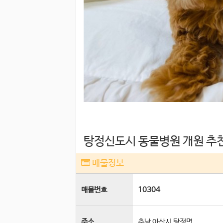
탕정신도시 동물병원 개원 추천
매물정보
매물번호
10304
주소
충남 아산시 탕정면