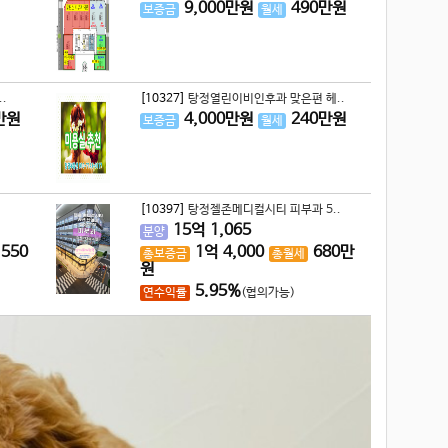
9,000
만원
490
만원
보증금
월세
.
[10327]
탕정열린이비인후과 맞은편 헤..
만원
4,000
만원
240
만원
보증금
월세
[10397]
탕정젤존메디컬시티 피부과 5..
15
억
1,065
분양
,550
1
억
4,000
680
만
총보증금
총월세
원
5.95%
연수익률
(협의가능)