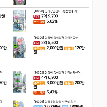
..
[10298]
심리상담센타 5년선임대 계..
만원
7
억
9,700
매매
5.62%
연수익률
[10300]
탕정역 중심상가 다이어트샵 ..
2
억
5,500
매매
00
만
2,000
만원
120
만
총보증금
총월세
원
터..
[10302]
탕정역 중심상가 심리상담센터..
4
억
6,900
매매
50
만
3,000
만원
200
만
총보증금
총월세
원
5.47%
연수익률
계..
[10306]
탕정 5층 학원 사무실 추천..
3,000
만원
180
만원