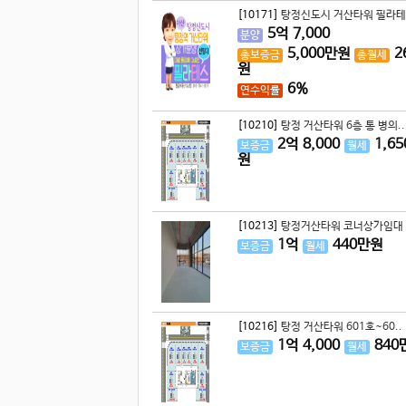
[10171]
탕정신도시 거산타워 필라테
5
억
7,000
분양
5,000
만원
2
총보증금
총월세
원
6%
연수익률
[10210]
탕정 거산타워 6층 통 병의..
2
억
8,000
1,65
보증금
월세
원
[10213]
탕정거산타워 코너상가임대 
1
억
440
만원
보증금
월세
[10216]
탕정 거산타워 601호~60..
1
억
4,000
840
보증금
월세