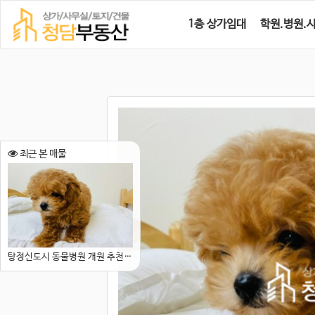
1층 상가임대
학원.병원.
최근 본 매물
탕정신도시 동물병원 개원 추천 상가임대분양 보3000/220