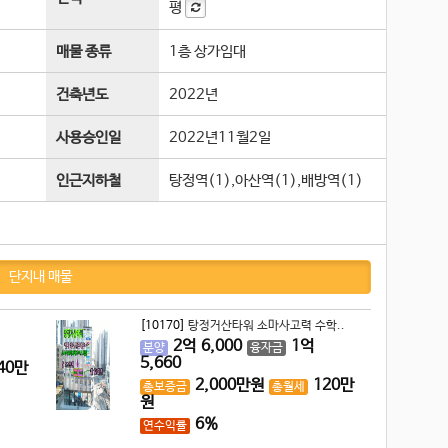
평
매물 종류
1층 상가임대
건축년도
2022년
사용승인일
2022년11월2일
인근지하철
탕정역(1),아산역(1),배방역(1)
단지내 매물
[10170]
탕정거산타워 소마사고력 수학..
2
억
6,000
1
억
분양
융자금
5,660
40
만
2,000
만원
120
만
총보증금
총월세
원
6%
연수익률