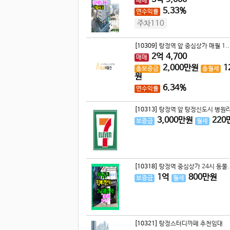
매매
5.33%
연수익률
주차110
[10309]
탕정역 앞 중심상가 매월 1..
2
억
4,700
매매
2,000
만원
1
총보증금
총월세
원
6.34%
연수익률
[10313]
탕정역 앞 탕정신도시 병원라
3,000
만원
220
보증금
월세
[10318]
탕정역 중심상가 24시 동물.
1
억
800
만원
보증금
월세
[10321]
탕정스터디까페 추천임대