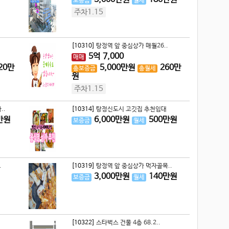
보증금
월세
주차1.15
[10310]
탕정역 앞 중심상가 매월26..
5
억
7,000
매매
20
만
5,000
만원
260
만
총보증금
총월세
원
주차1.15
..
[10314]
탕정신도시 고깃집 추천임대
만원
6,000
만원
500
만원
보증금
월세
.
[10319]
탕정역 앞 중심상가 먹자골목..
3,000
만원
140
만원
보증금
월세
[10322]
스타벅스 건물 4층 68.2..