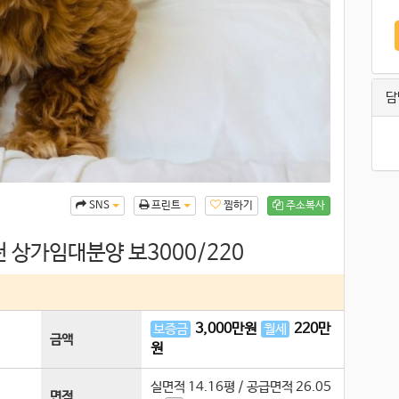
담
찜하기
주소복사
SNS
프린트
 상가임대분양 보3000/220
3,000
만원
220
만
보증금
월세
금액
원
실면적
14.16평
/
공급면적
26.05
면적