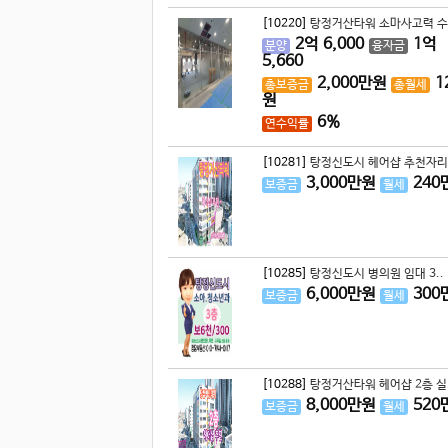
[10220]
탕정거산타워 소마사고력 수
2
억
6,000
1
억
분양
융자금
5,660
2,000
만원
1
총보증금
총월세
원
6%
연수익률
[10281]
탕정신도시 헤어샵 추천자리 
3,000
만원
240
보증금
월세
[10285]
탕정신도시 병의원 임대 3..
6,000
만원
300
보증금
월세
[10288]
탕정거산타워 헤어샵 2층 실.
8,000
만원
520
보증금
월세