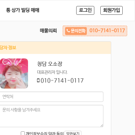
통 상가 빌딩 매매
로그인
회원가입
매물의뢰
010-7141-0117
문의전화
당자 정보
청담 오소장
대표관리자 입니다.
010-7141-0117
개인정보수집 약관 동의
약관보기