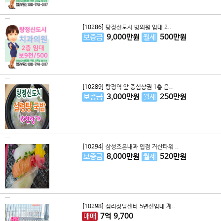
[10286]
탕정신도시 병의원 임대 2..
보증금
9,000
만원
월세
500
만원
[10289]
탕정역 앞 중심상권 1층 음..
보증금
3,000
만원
월세
250
만원
[10294]
삼성조은내과 입점 거산타워 ..
보증금
8,000
만원
월세
520
만원
[10298]
심리상담센타 5년선임대 계..
매매
7
억
9,700