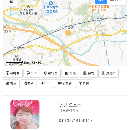
1km
지하철
버스
편의점
카페
은행
관공서
학교
병원
약국
영화관
학원
청담 오소장
대표관리자 입니다.
010-7141-0117