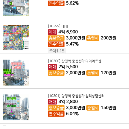
연수익률
5.62%
[10299]
매매
매매
4
억
6,900
총보증금
3,000
만원
총월세
200
만원
연수익률
5.47%
주차1.15
[10300]
탕정역 중심상가 다이어트샵 ..
매매
2
억
5,500
총보증금
2,000
만원
총월세
120
만원
[10301]
탕정역 중심상가 심리상담센터..
매매
3
억
2,800
총보증금
3,000
만원
총월세
150
만원
연수익률
6.04%