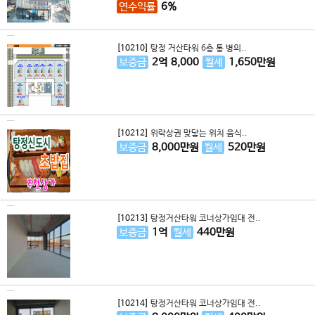
연수익률
6%
[10210]
탕정 거산타워 6층 통 병의..
보증금
2
억
8,000
월세
1,650
만원
[10212]
위락상권 맞닿는 위치 음식..
보증금
8,000
만원
월세
520
만원
[10213]
탕정거산타워 코너상가임대 전..
보증금
1
억
월세
440
만원
[10214]
탕정거산타워 코너상가임대 전..