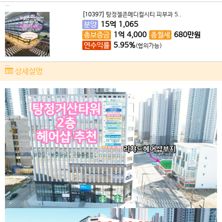
[10397]
탕정젤존메디컬시티 피부과 5..
분양
15
억
1,065
총보증금
1
억
4,000
총월세
680
만원
연수익률
5.95%
(협의가능)
상세설명