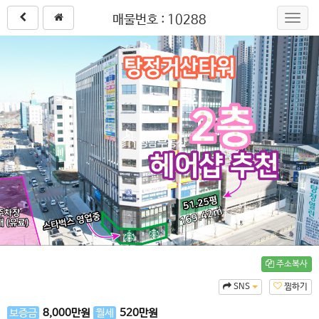
매물번호 : 10288
Toggl
navig
주소복사
SNS
찜하기
보증금
8,000
만원
월세
520
만원