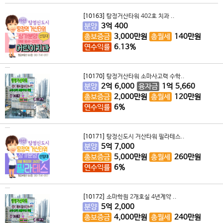
[10163]
탕정거산타워 402호 치과 ..
분양
3
억
400
총보증금
3,000
만원
총월세
140
만원
연수익률
6.13%
[10170]
탕정거산타워 소마사고력 수학..
분양
2
억
6,000
융자금
1
억
5,660
총보증금
2,000
만원
총월세
120
만원
연수익률
6%
[10171]
탕정신도시 거산타워 필라테스..
분양
5
억
7,000
총보증금
5,000
만원
총월세
260
만원
연수익률
6%
[10172]
소마학원 2개호실 4년계약 ..
분양
5
억
2,000
총보증금
4,000
만원
총월세
240
만원