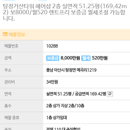
탕정거산타워 헤어샵 2층 실면적 51.25평(169.42m
2) 보8000/월520 렌트프리 보증금 월세조절 가능합
니다.
매물정보
매물번호
10288
금액
보증금
8,000
만원
월세
520
만원
주소
충남 아산시 탕정면 매곡리1219
관리비
34만원
면적
실면적
51.25평
/
공급면적
169.42평
층수
2층 상가 지상 2층
/
10
층
매물 종류
1층 상가임대
주차
전체 110 대 주차협의