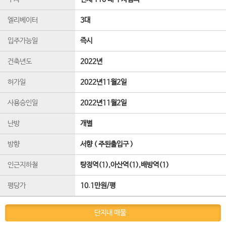
엘리베이터
3
대
입주가능일
즉시
건축년도
2022년
허가일
2022년11월2일
사용승인일
2022년11월2일
난방
개별
방향
서향 ( 주된출입구 )
인근지하철
탕정역(1),아산역(1),배방역(1)
평당가
10.1만원/평
단지내 매물