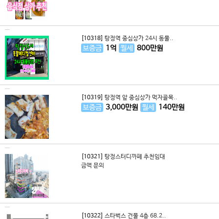
[10318]
탕정역 중심상가 24시 동물..
보증금
1
억
월세
800
만원
[10319]
탕정역 앞 중심상가 먹자골목..
보증금
3,000
만원
월세
140
만원
[10321]
탕정스터디까페 추천임대
금액 문의
[10322]
스타벅스 건물 4층 68.2..