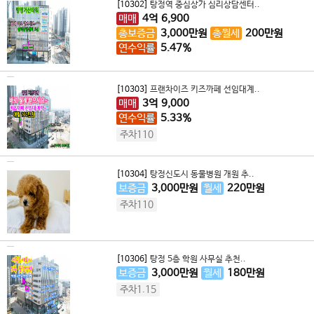
[10302]
탕정역 중심상가 심리상담센터..
매매
4
억
6,900
총보증금
3,000
만원
총월세
200
만원
연수익률
5.47%
[10303]
프랜차이즈 키즈까페 선임대계..
매매
3
억
9,000
연수익률
5.33%
주차110
[10304]
탕정신도시 동물병원 개원 추..
보증금
3,000
만원
월세
220
만원
주차110
[10306]
탕정 5층 학원 사무실 추천..
보증금
3,000
만원
월세
180
만원
주차1.15