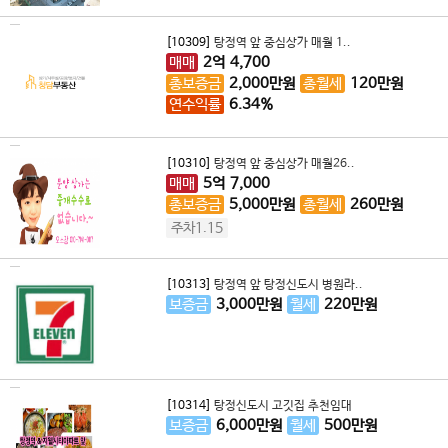
[10309]
탕정역 앞 중심상가 매월 1..
매매
2
억
4,700
총보증금
2,000
만원
총월세
120
만원
연수익률
6.34%
[10310]
탕정역 앞 중심상가 매월26..
매매
5
억
7,000
총보증금
5,000
만원
총월세
260
만원
주차1.15
[10313]
탕정역 앞 탕정신도시 병원라..
보증금
3,000
만원
월세
220
만원
[10314]
탕정신도시 고깃집 추천임대
보증금
6,000
만원
월세
500
만원