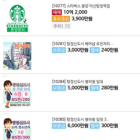
[10277]
스타벅스 분양 아산탕정역점
매매
10
억
2,000
총보증금
3,900
만원
주차1.15
[10281]
탕정신도시 헤어샵 추천자리 ..
보증금
3,000
만원
월세
240
만원
[10284]
탕정신도시 병의원 임대
보증금
5,000
만원
월세
280
만원
[10285]
탕정신도시 병의원 임대 3..
보증금
6,000
만원
월세
300
만원