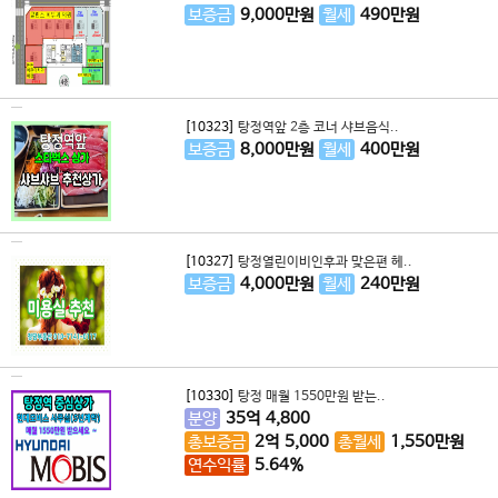
보증금
9,000
만원
월세
490
만원
[10323]
탕정역앞 2층 코너 샤브음식..
보증금
8,000
만원
월세
400
만원
[10327]
탕정열린이비인후과 맞은편 헤..
보증금
4,000
만원
월세
240
만원
[10330]
탕정 매월 1550만원 받는..
분양
35
억
4,800
총보증금
2
억
5,000
총월세
1,550
만원
연수익률
5.64%