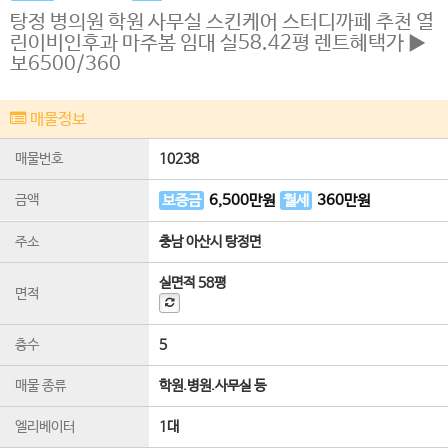
탕정 병의원 학원 사무실 스킨케어 스터디까페 추천 열
린이비인후과 마주봄 임대 실58.42평 렌트혜택가 ▶
보6500/360
매물정보
매물번호
10238
금액
보증금
6,500
만원
월세
360
만원
주소
충남 아산시 탕정면
실면적
58평
면적
층수
5
매물 종류
학원.병원.사무실 등
엘리베이터
1
대