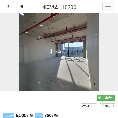
매물번호 : 10238
Toggl
navig
주소복사
SNS
찜하기
보증금
6,500
만원
월세
360
만원