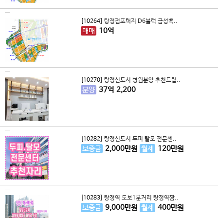
[10264]
탕정점포택지 D6블럭 금성백..
매매
10
억
[10270]
탕정신도시 병원분양 추천드립..
분양
37
억
2,200
[10282]
탕정신도시 두피 탈모 전문센..
보증금
2,000
만원
월세
120
만원
[10283]
탕정역 도보1분거리 탕정역짬..
보증금
9,000
만원
월세
400
만원