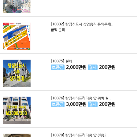
[10332]
탕정신도시 상업용지 문의주세..
금액 문의
[10375]
월세
보증금
2,000
만원
월세
200
만원
[10376]
탕정시티프라디움 앞 위치 월..
보증금
3,000
만원
월세
200
만원
[10379]
탕정시티프라디움 앞 전용2..