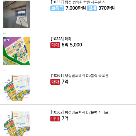
[10232]
탕정 병의원 학원 사무실 스..
보증금
7,000
만원
월세
370
만원
[10228]
매매
매매
6
억
5,000
[10261]
탕정점포택지 D5블럭 곡교천..
매매
7
억
[10262]
탕정점포택지 D7블럭 시티프..
매매
7
억