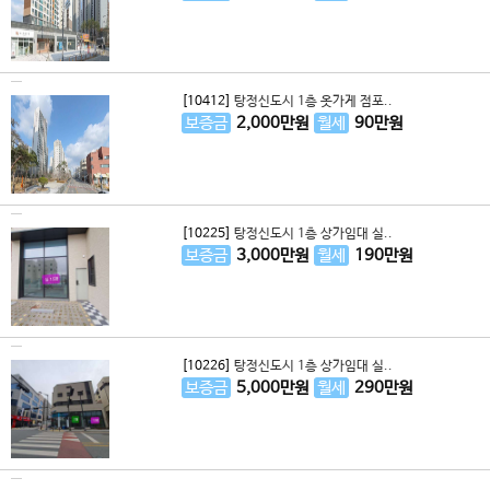
[10412]
탕정신도시 1층 옷가게 점포..
보증금
2,000
만원
월세
90
만원
[10225]
탕정신도시 1층 상가임대 실..
보증금
3,000
만원
월세
190
만원
[10226]
탕정신도시 1층 상가임대 실..
보증금
5,000
만원
월세
290
만원