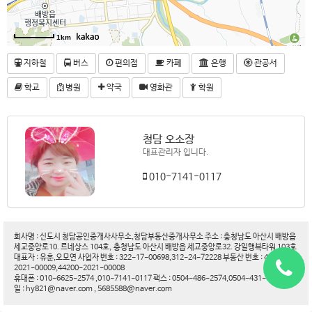
1km
지하철
버스
편의점
카페
은행
관공서
학교
병원
약국
영화관
학원
청담 오소장
대표관리자 입니다.
010-7141-0117
회사명 : 신도시 청담공인중개사사무소,청담부동산중개사무소 주소 : 충청남도 아산시 배방읍
세교중앙로10. 르네상스 104호, 충청남도 아산시 배방읍 세교중앙로32. 강일행복타워 103호
대표자 : 유훈,오모연 사업자 번호 : 322-17-00698,312-24-72228 부동산 번호 : 44200-
2021-00009,44200-2021-00008
휴대폰 : 010-6625-2574 ,010-7141-0117 팩스 : 0504-486-2574,0504-431-6188 이메
일 : hy821@naver.com , 5685588@naver.com