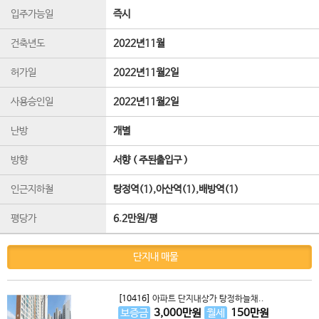
입주가능일
즉시
건축년도
2022년11월
허가일
2022년11월2일
사용승인일
2022년11월2일
난방
개별
방향
서향 ( 주된출입구 )
인근지하철
탕정역(1),아산역(1),배방역(1)
평당가
6.2만원/평
단지내 매물
[10416]
아파트 단지내상가 탕정하늘채..
보증금
3,000
만원
월세
150
만원