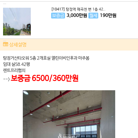
[10417]
탕정역 매곡천 변 1층 42..
보증금
3,000
만원
월세
190
만원
상세설명
탕정거산타오워 5층 2개호실 열린이비인후과 마주봄
임대 실58.42평
렌트프리협의
보증금 6500/360만원
-->