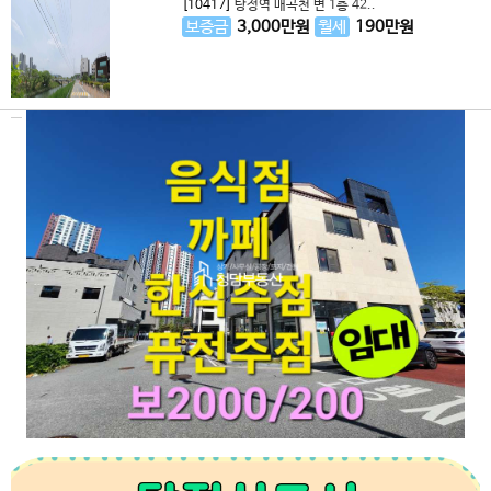
[10417]
탕정역 매곡천 변 1층 42..
보증금
3,000
만원
월세
190
만원