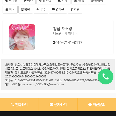
지하철
버스
편의점
카페
은행
관공서
학교
병원
약국
영화관
학원
청담 오소장
대표관리자 입니다.
010-7141-0117
회사명 : 신도시 청담공인중개사사무소,청담부동산중개사무소 주소 : 충청남도 아산시 배방읍
세교중앙로10. 르네상스 104호, 충청남도 아산시 배방읍 세교중앙로32. 강일행복타워 103호
대표자 : 유훈,오모연 사업자 번호 : 322-17-00698,312-24-72228 부동산 번호 : 44200-
2021-00009,44200-2021-00008
휴대폰 : 010-6625-2574 ,010-7141-0117 팩스 : 0504-486-2574,0504-431-6188 이메
일 : hy821@naver.com , 5685588@naver.com
전화하기
문자하기
빠른문의