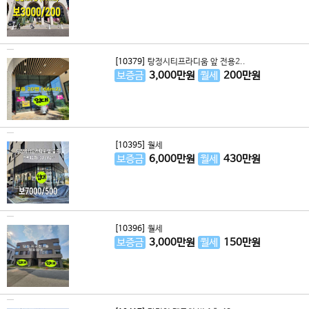
[10379]
탕정시티프라디움 앞 전용2..
보증금
3,000
만원
월세
200
만원
[10395]
월세
보증금
6,000
만원
월세
430
만원
[10396]
월세
보증금
3,000
만원
월세
150
만원