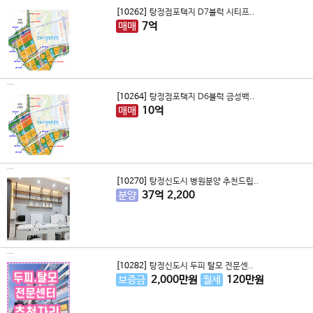
[10262]
탕정점포택지 D7블럭 시티프..
매매
7
억
[10264]
탕정점포택지 D6블럭 금성백..
매매
10
억
[10270]
탕정신도시 병원분양 추천드립..
분양
37
억
2,200
[10282]
탕정신도시 두피 탈모 전문센..
보증금
2,000
만원
월세
120
만원