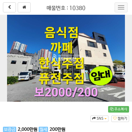
매물번호 : 10380
Toggl
navig
주소복사
SNS
찜하기
보증금
2,000
만원
월세
200
만원