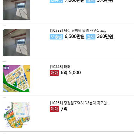
보증금
7,000
만원
월세
370
만원
[10238]
탕정 병의원 학원 사무실 스..
보증금
6,500
만원
월세
360
만원
[10228]
매매
매매
6
억
5,000
[10261]
탕정점포택지 D5블럭 곡교천..
매매
7
억