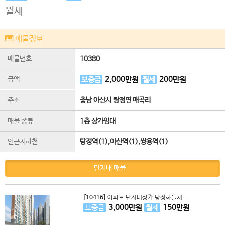
월세
매물정보
매물번호
10380
금액
보증금
2,000
만원
월세
200
만원
주소
충남 아산시 탕정면 매곡리
매물 종류
1층 상가임대
인근지하철
탕정역(1),아산역(1),쌍용역(1)
단지내 매물
[10416]
아파트 단지내상가 탕정하늘채..
보증금
3,000
만원
월세
150
만원