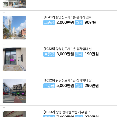
[10412]
탕정신도시 1층 옷가게 점포..
보증금
2,000
만원
월세
90
만원
[10225]
탕정신도시 1층 상가임대 실..
보증금
3,000
만원
월세
190
만원
[10226]
탕정신도시 1층 상가임대 실..
보증금
5,000
만원
월세
290
만원
[10232]
탕정 병의원 학원 사무실 스..