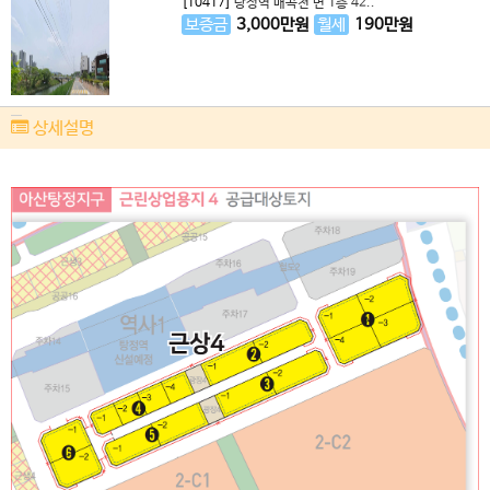
[10417]
탕정역 매곡천 변 1층 42..
보증금
3,000
만원
월세
190
만원
상세설명