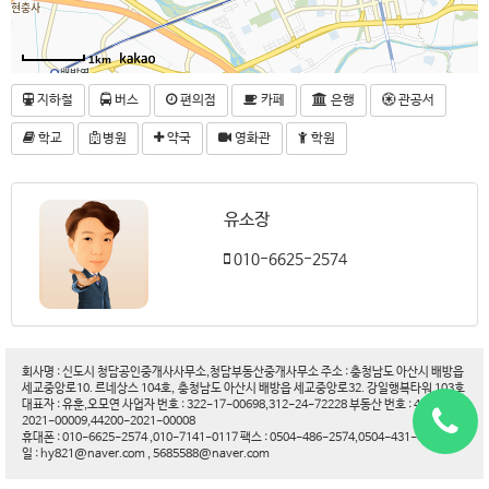
1km
지하철
버스
편의점
카페
은행
관공서
학교
병원
약국
영화관
학원
유소장
010-6625-2574
회사명 : 신도시 청담공인중개사사무소,청담부동산중개사무소 주소 : 충청남도 아산시 배방읍
세교중앙로10. 르네상스 104호, 충청남도 아산시 배방읍 세교중앙로32. 강일행복타워 103호
대표자 : 유훈,오모연 사업자 번호 : 322-17-00698,312-24-72228 부동산 번호 : 44200-
2021-00009,44200-2021-00008
휴대폰 : 010-6625-2574 ,010-7141-0117 팩스 : 0504-486-2574,0504-431-6188 이메
일 : hy821@naver.com , 5685588@naver.com