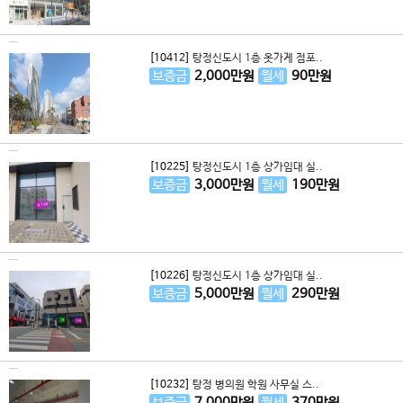
[10412]
탕정신도시 1층 옷가게 점포..
보증금
2,000
만원
월세
90
만원
[10225]
탕정신도시 1층 상가임대 실..
보증금
3,000
만원
월세
190
만원
[10226]
탕정신도시 1층 상가임대 실..
보증금
5,000
만원
월세
290
만원
[10232]
탕정 병의원 학원 사무실 스..
보증금
7,000
만원
월세
370
만원