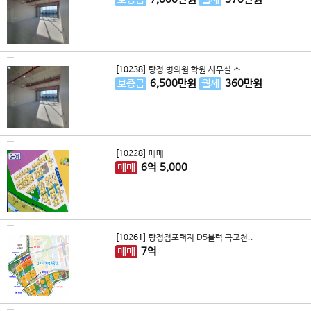
[10238]
탕정 병의원 학원 사무실 스..
보증금
6,500
만원
월세
360
만원
[10228]
매매
매매
6
억
5,000
[10261]
탕정점포택지 D5블럭 곡교천..
매매
7
억