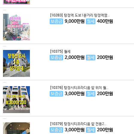
[10283]
탕정역 도보1분거리 탕정역짬..
보증금
9,000
만원
월세
400
만원
[10375]
월세
보증금
2,000
만원
월세
200
만원
[10376]
탕정시티프라디움 앞 위치 월..
보증금
3,000
만원
월세
200
만원
[10379]
탕정시티프라디움 앞 전용2..
보증금
3,000
만원
월세
200
만원