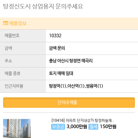
탕정신도시 상업용지 문의주세요
매물정보
매물번호
10332
금액
금액 문의
주소
충남 아산시 탕정면 매곡리
매물 종류
토지 매매 임대
인근지하철
탕정역(1),아산역(1),쌍용역(1)
단지내 매물
[10416]
아파트 단지내상가 탕정하늘채..
보증금
3,000
만원
월세
150
만원