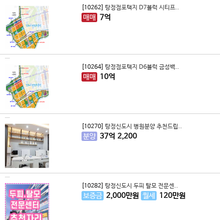
[10262]
탕정점포택지 D7블럭 시티프..
매매
7
억
[10264]
탕정점포택지 D6블럭 금성백..
매매
10
억
[10270]
탕정신도시 병원분양 추천드립..
분양
37
억
2,200
[10282]
탕정신도시 두피 탈모 전문센..
보증금
2,000
만원
월세
120
만원