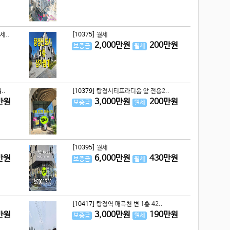
세..
[10375]
월세
2,000
만원
200
만원
보증금
월세
..
[10379]
탕정시티프라디움 앞 전용2..
만원
3,000
만원
200
만원
보증금
월세
[10395]
월세
만원
6,000
만원
430
만원
보증금
월세
[10417]
탕정역 매곡천 변 1층 42..
만원
3,000
만원
190
만원
보증금
월세