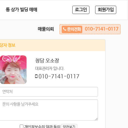
통 상가 빌딩 매매
로그인
회원가입
매물의뢰
010-7141-0117
문의전화
당자 정보
청담 오소장
대표관리자 입니다.
010-7141-0117
개인정보수집 약관 동의
약관보기