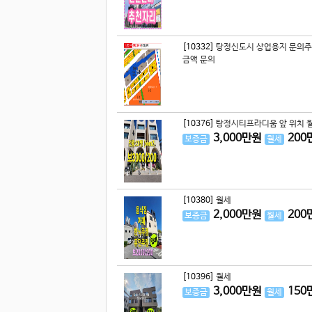
[10332]
탕정신도시 상업용지 문의주
금액 문의
[10376]
탕정시티프라디움 앞 위치 월
3,000
만원
200
보증금
월세
[10380]
월세
2,000
만원
200
보증금
월세
[10396]
월세
3,000
만원
150
보증금
월세