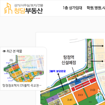
1층 상가임대
학원.병원.
최근 본 매물
탕정점포택지 D5블럭 곡교천라인 토지입니다