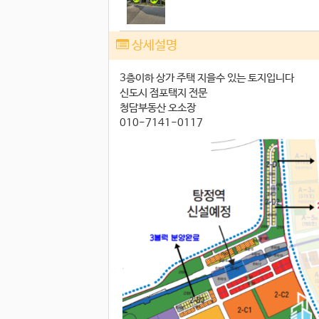
상세설명
3층이하 상가 주택 지을수 있는 토지입니다
신도시 점포택지 전문
청담부동산 오소장
010-7141-0117