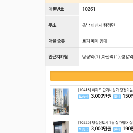
매물번호
10261
주소
충남 아산시 탕정면
매물 종류
토지 매매 임대
인근지하철
탕정역(1),아산역(1),쌍용역
[10416]
아파트 단지내상가 탕정하늘
3,000
만원
150
보증금
월세
[10225]
탕정신도시 1층 상가임대 실.
3,000
만원
190
보증금
월세