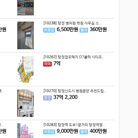
.
[10238]
탕정 병의원 학원 사무실 스..
만원
6,500
만원
360
만원
보증금
월세
[10262]
탕정점포택지 D7블럭 시티프..
7
억
매매
..
[10270]
탕정신도시 병원분양 추천드립..
37
억
2,200
분양
..
[10283]
탕정역 도보1분거리 탕정역짬..
만원
9,000
만원
400
만원
보증금
월세