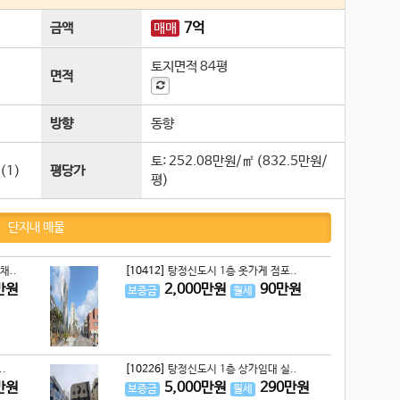
7
억
금액
매매
토지면적
84평
면적
방향
동향
토:
252.08만원/㎡
(
832.5만원/
(1)
평당가
평
)
단지내 매물
채..
[10412]
탕정신도시 1층 옷가게 점포..
만원
2,000
만원
90
만원
보증금
월세
.
[10226]
탕정신도시 1층 상가임대 실..
만원
5,000
만원
290
만원
보증금
월세