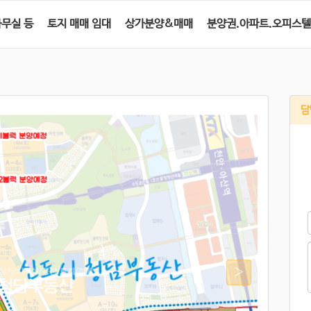
사무실 등
토지 매매 임대
상가분양&매매
분양권.아파트.오피스텔
담