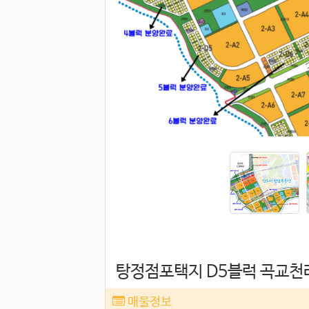
탕정점포택지 D5블럭 곡교천
매물정보