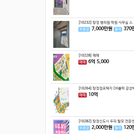
[10232]
탕정 병의원 학원 사무실 스.
7,000
만원
370
보증금
월세
[10228]
매매
6
억
5,000
매매
[10264]
탕정점포택지 D6블럭 금성백
10
억
매매
[10282]
탕정신도시 두피 탈모 전문센
2,000
만원
120
보증금
월세