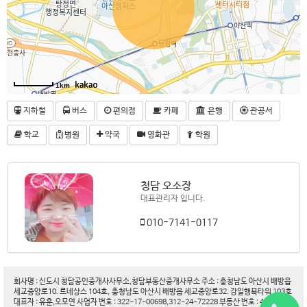
1km
지하철
버스
편의점
카페
은행
관공서
학교
병원
약국
영화관
학원
청담 오소장
대표관리자 입니다.
010-7141-0117
회사명 : 신도시 청담공인중개사사무소,청담부동산중개사무소 주소 : 충청남도 아산시 배방읍
세교중앙로10. 르네상스 104호, 충청남도 아산시 배방읍 세교중앙로32. 강일행복타워 103호
대표자 : 유훈,오모연 사업자 번호 : 322-17-00698,312-24-72228 부동산 번호 : 44200-