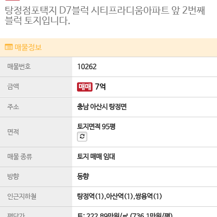
탕정점포택지 D7블럭 시티프라디움아파트 앞 2번째
블럭 토지입니다.
매물정보
매물번호
10262
금액
매매
7
억
주소
충남 아산시 탕정면
토지면적
95평
면적
매물 종류
토지 매매 임대
방향
동향
인근지하철
탕정역(1),아산역(1),쌍용역(1)
평당가
토:
222.89만원/㎡
(
736.1만원/평
)