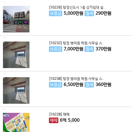
[10226]
탕정신도시 1층 상가임대 실..
보증금
5,000
만원
월세
290
만원
[10232]
탕정 병의원 학원 사무실 스..
보증금
7,000
만원
월세
370
만원
[10238]
탕정 병의원 학원 사무실 스..
보증금
6,500
만원
월세
360
만원
[10228]
매매
매매
6
억
5,000