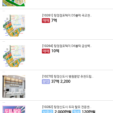
[10261]
탕정점포택지 D5블럭 곡교천..
매매
7
억
[10264]
탕정점포택지 D6블럭 금성백..
매매
10
억
[10270]
탕정신도시 병원분양 추천드립..
분양
37
억
2,200
[10282]
탕정신도시 두피 탈모 전문센..
보증금
2,000
만원
월세
120
만원