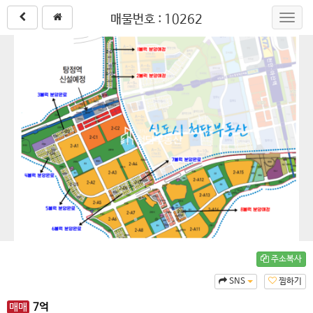
매물번호 : 10262
Toggl
navig
주소복사
SNS
찜하기
매매
7
억