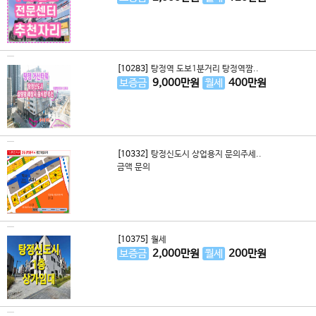
[10283]
탕정역 도보1분거리 탕정역짬..
보증금
9,000
만원
월세
400
만원
[10332]
탕정신도시 상업용지 문의주세..
금액 문의
[10375]
월세
보증금
2,000
만원
월세
200
만원