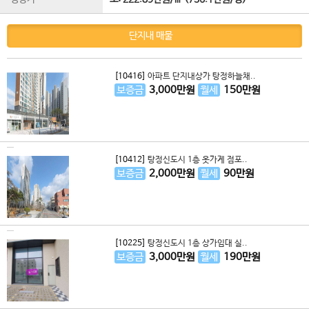
단지내 매물
[10416]
아파트 단지내상가 탕정하늘채..
보증금
3,000
만원
월세
150
만원
[10412]
탕정신도시 1층 옷가게 점포..
보증금
2,000
만원
월세
90
만원
[10225]
탕정신도시 1층 상가임대 실..
보증금
3,000
만원
월세
190
만원