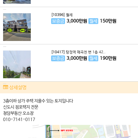
[10396]
월세
보증금
3,000
만원
월세
150
만원
[10417]
탕정역 매곡천 변 1층 42..
보증금
3,000
만원
월세
190
만원
상세설명
3층이하 상가 주택 지을수 있는 토지입니다
신도시 점포택지 전문
청담부동산 오소장
010-7141-0117